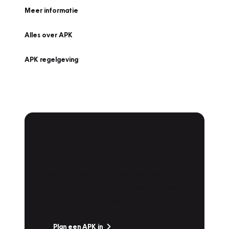
Meer informatie
Alles over APK
APK regelgeving
APK Keuring bij
Vakgarage!
Is het weer tijd voor de jaarlijkse APK? Ga
snel naar Vakgarage bij u in de buurt, en ga
zonder zorgen de weg op!
Plan een APK in