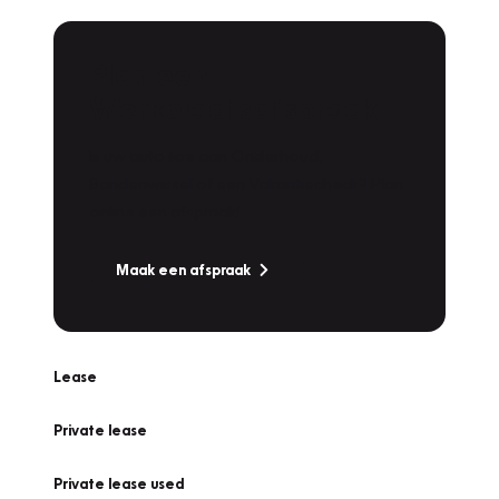
Plan een
Werkplaatsafspraak
Is uw auto toe aan Onderhoud,
Bandenwissel of een Vakantiecheck? Plan
online een afspraak!
Maak een afspraak
Lease
Private lease
Private lease used