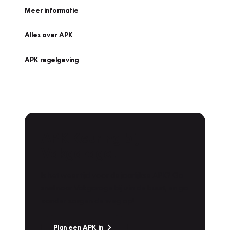
Meer informatie
Alles over APK
APK regelgeving
APK Keuring bij
Vakgarage!
Is het weer tijd voor de jaarlijkse APK? Ga
snel naar Vakgarage bij u in de buurt, en ga
zonder zorgen de weg op!
Plan een APK in