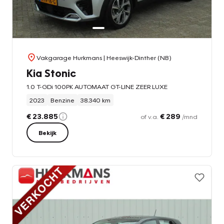
Vakgarage Hurkmans
| Heeswijk-Dinther (NB)
Kia Stonic
1.0 T-GDi 100PK AUTOMAAT GT-LINE ZEER LUXE
2023
Benzine
38.340 km
€ 23.885
€ 289
of v.a.
/mnd
Bekijk