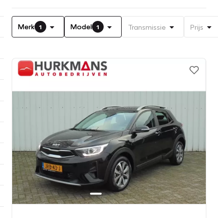
Merk
Model
Transmissie
Prijs
1
1