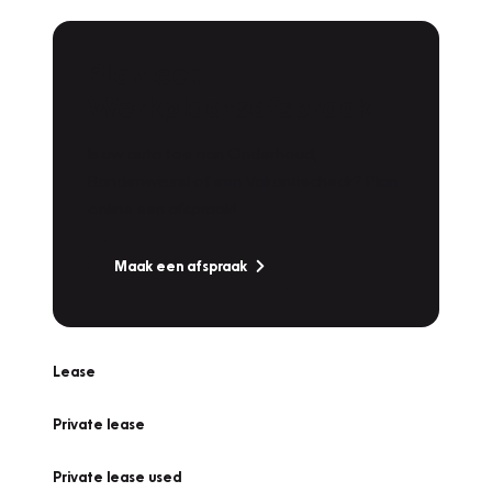
Plan een
Werkplaatsafspraak
Is uw auto toe aan Onderhoud,
Bandenwissel of een Vakantiecheck? Plan
online een afspraak!
Maak een afspraak
Lease
Private lease
Private lease used