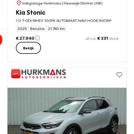
Vakgarage Hurkmans
| Heeswijk-Dinther (NB)
Kia Stonic
1.0 T-GDi MHEV 100PK AUTOMAAT NAVI HOGE INSTAP
2025
Benzine
21.740 km
€ 27.940
€ 331
of v.a.
/mnd
Bekijk