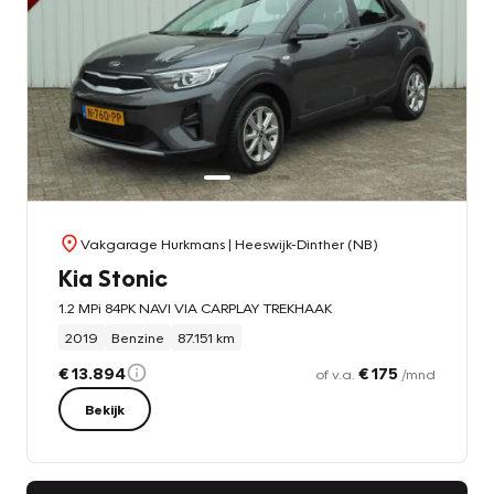
Vakgarage Hurkmans
| Heeswijk-Dinther (NB)
Kia Stonic
1.2 MPi 84PK NAVI VIA CARPLAY TREKHAAK
2019
Benzine
87.151 km
€ 13.894
€ 175
of v.a.
/mnd
Bekijk