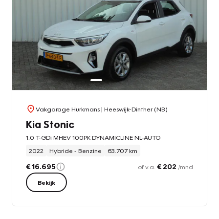
Vakgarage Hurkmans
| Heeswijk-Dinther (NB)
Kia Stonic
1.0 T-GDi MHEV 100PK DYNAMICLINE NL-AUTO
2022
Hybride - Benzine
63.707 km
€ 16.695
€ 202
of v.a.
/mnd
Bekijk