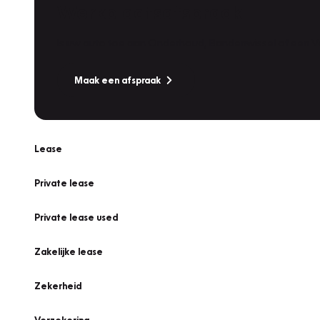
Werkplaatsafspraak
Is uw auto toe aan Onderhoud, Bandenwissel of een Va
Maak een afspraak
Lease
Private lease
Private lease used
Zakelijke lease
Zekerheid