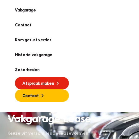
Vakgarage
Contact
Kom gerust verder
Historie vakgarage
Zekerheden
Afspraak maken
Contact
Vakgarage Lease
Homepage
Keuze uit verschillende leasevormen