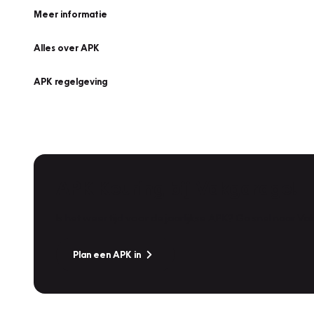
Meer informatie
Alles over APK
APK regelgeving
APK Keuring bij Vakgarage!
Is het weer tijd voor de jaarlijkse APK? Ga snel naar V
Plan een APK in