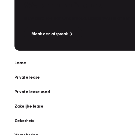
Werkplaatsafspraak
Is uw auto toe aan Onderhoud, Bandenwissel of een Va
Maak een afspraak
Lease
Private lease
Private lease used
Zakelijke lease
Zekerheid