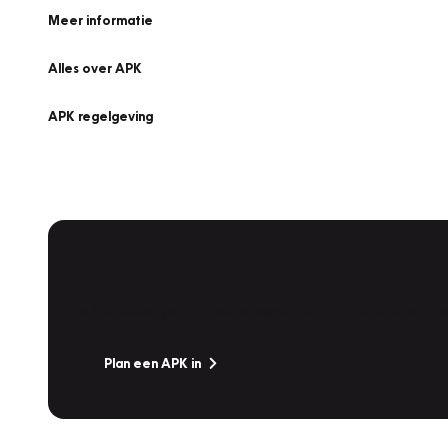
Meer informatie
Alles over APK
APK regelgeving
APK Keuring bij Vakgarage!
Is het weer tijd voor de jaarlijkse APK? Ga snel naar V
Plan een APK in