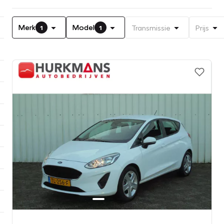
Merk
Model
Transmissie
Prijs
1
1