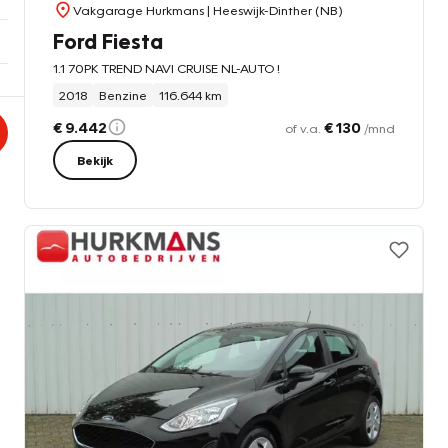
Vakgarage Hurkmans
| Heeswijk-Dinther (NB)
Ford Fiesta
1.1 70PK TREND NAVI CRUISE NL-AUTO !
2018
Benzine
116.644 km
€ 9.442
€ 130
of v.a.
/mnd
Bekijk