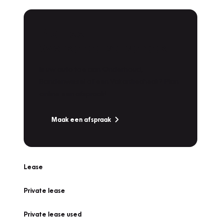
Plan een
Werkplaatsafspraak
Is uw auto toe aan Onderhoud,
Bandenwissel of een Vakantiecheck? Plan
online een afspraak!
Maak een afspraak
Lease
Private lease
Private lease used