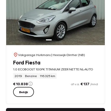
Vakgarage Hurkmans
| Heeswijk-Dinther (NB)
Ford Fiesta
1.0 ECOBOOST 100PK TITANIUM ZEER NETTE NL-AUTO
2019
Benzine
116.325 km
€ 10.838
€ 137
of v.a.
/mnd
Bekijk