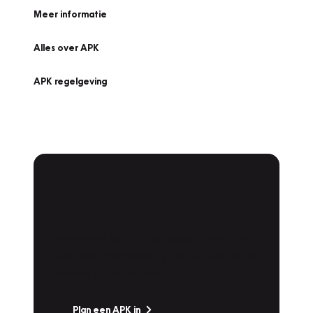
Meer informatie
Alles over APK
APK regelgeving
APK Keuring bij
Vakgarage!
Is het weer tijd voor de jaarlijkse APK? Ga
snel naar Vakgarage bij u in de buurt, en ga
zonder zorgen de weg op!
Plan een APK in