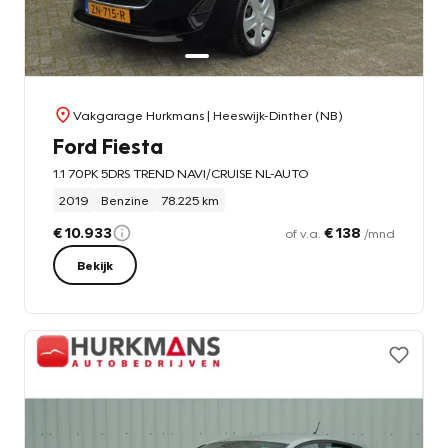
Vakgarage Hurkmans
| Heeswijk-Dinther (NB)
Ford Fiesta
1.1 70PK 5DRS TREND NAVI/CRUISE NL-AUTO
2019
Benzine
78.225 km
€ 10.933
€ 138
of v.a.
/mnd
Bekijk