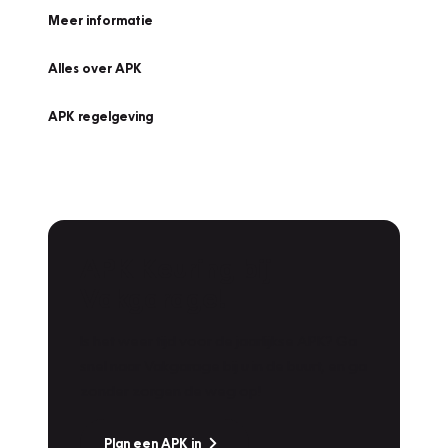
Meer informatie
Alles over APK
APK regelgeving
APK Keuring bij
Vakgarage!
Is het weer tijd voor de jaarlijkse APK? Ga
snel naar Vakgarage bij u in de buurt, en ga
zonder zorgen de weg op!
Plan een APK in