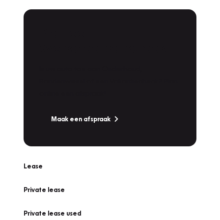
Plan een
Werkplaatsafspraak
Is uw auto toe aan Onderhoud,
Bandenwissel of een Vakantiecheck? Plan
online een afspraak!
Maak een afspraak
Lease
Private lease
Private lease used