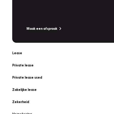
Werkplaatsafspraak
Is uw auto toe aan Onderhoud, Bandenwissel of een Va
Maak een afspraak
Lease
Private lease
Private lease used
Zakelijke lease
Zekerheid