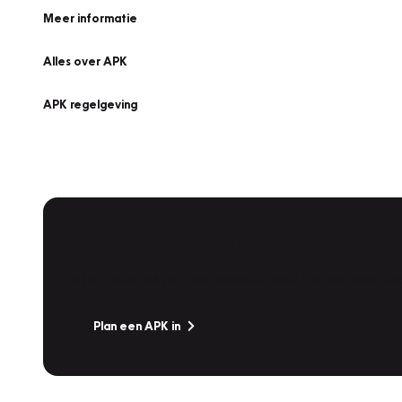
Meer informatie
Alles over APK
APK regelgeving
APK Keuring bij Vakgarage!
Is het weer tijd voor de jaarlijkse APK? Ga snel naar V
Plan een APK in