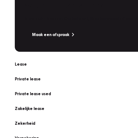
Werkplaatsafspraak
Is uw auto toe aan Onderhoud, Bandenwissel of een Va
Maak een afspraak
Lease
Private lease
Private lease used
Zakelijke lease
Zekerheid