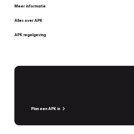
Meer informatie
Alles over APK
APK regelgeving
APK Keuring bij Vakgarage!
Is het weer tijd voor de jaarlijkse APK? Ga snel naar V
Plan een APK in