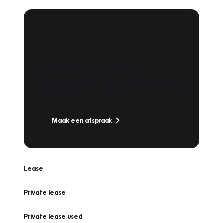
Plan een
Werkplaatsafspraak
Is uw auto toe aan Onderhoud,
Bandenwissel of een Vakantiecheck? Plan
online een afspraak!
Maak een afspraak
Lease
Private lease
Private lease used