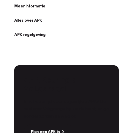
Meer informatie
Alles over APK
APK regelgeving
APK Keuring bij
Vakgarage!
Is het weer tijd voor de jaarlijkse APK? Ga
snel naar Vakgarage bij u in de buurt, en ga
zonder zorgen de weg op!
Plan een APK in